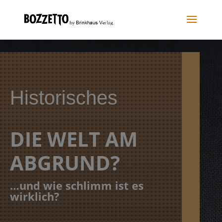
Historisches
DIE WELT AM
ABGRUND?
…und wie schlimm ist es
wirklich?