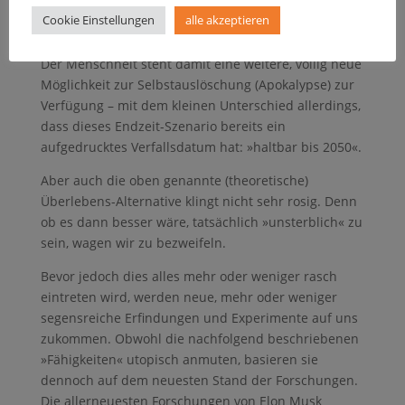
Entwicklung vollständiger Künstlicher Intelligenz könnte
Cookie Einstellungen
alle akzeptieren
das Ende der Menschheit bedeuten.“
Der Menschheit steht damit eine weitere, völlig neue
Möglichkeit zur Selbstauslöschung (Apokalypse) zur
Verfügung – mit dem kleinen Unterschied allerdings,
dass dieses Endzeit-Szenario bereits ein
aufgedrucktes Verfallsdatum hat: »haltbar bis 2050«.
Aber auch die oben genannte (theoretische)
Überlebens-Alternative klingt nicht sehr rosig. Denn
ob es dann besser wäre, tatsächlich »unsterblich« zu
sein, wagen wir zu bezweifeln.
Bevor jedoch dies alles mehr oder weniger rasch
eintreten wird, werden neue, mehr oder weniger
segensreiche Erfindungen und Experimente auf uns
zukommen. Obwohl die nachfolgend beschriebenen
»Fähigkeiten« utopisch anmuten, basieren sie
dennoch auf dem neuesten Stand der Forschungen.
Die allerneuesten Forschungen von Elon Musk